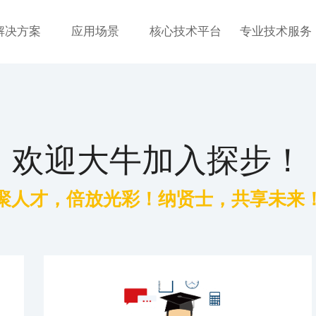
解决方案
应用场景
核心技术平台
专业技术服务
欢迎大牛加入探步！
聚人才，倍放光彩！纳贤士，共享未来