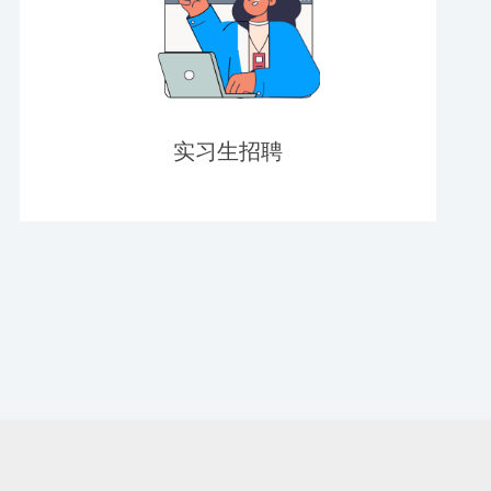
实习生招聘