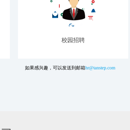
校园招聘
如果感兴趣，可以发送到邮箱
hr@tanstep.com