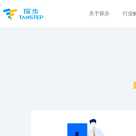
关于探步
行业